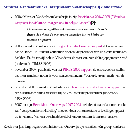
Minister Vandenbroucke interpreteert wetenschappelijk onderzoek
2004: Minister Vandenbroucke schrijft in zijn
beleidsnota 2004-2009 ("Vandaag
kampioen in wiskunde, morgen ook in gelijke kansen")
[2]:
Dit
streven naar gelijke uitkomsten
vormt trouwens
de rode
draad
doorheen de vier speerpuntacties die we hierboven
hebben besproken.
2006: minister Vandenbroucke
negeert een deel van een rapport
dat waarschuwt
dat de "kloof" in Finland verkleinde doordat de prestaties van de sterke leerlingen
daalden. En dit terwijl ook in Vlaanderen de start van zo'n daling opgemeten werd
(onderzoek: TIMSS 2003).
november 2007: publicatie van het
PIRLS 2006 rapport
: de onderzoekers stellen
dat meer aandacht nodig is voor sterke leerlingen. Voorlopig geen reactie van de
minister.
december 2007: minister Vandenbroucke
banaliseert een deel van een rapport
dat
een significante daling vaststelt bij de 25% sterkste presteerders (onderzoek:
PISA 2006).
2007: in zijn
Beleidsbrief Onderwijs 2007-2008
stelt de minister dat onze scholen
aan "competentieontwikkeling" moeten doen om onze sterkste leerlingen gepast
op te vangen. Van een overheidsbeleid of ondersteuning is nergens sprake.
Reeds vier jaar lang negeert de minister van Onderwijs systematisch één groep kinderen