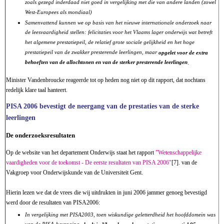
zoals gezegd inderdaad niet goed in vergelijking met die van andere landen (zowel
West-Europees als mondiaal)
Samenvattend kunnen we op basis van het nieuwe internationale onderzoek naar
de leesvaardigheid stellen: felicitaties voor het Vlaams lager onderwijs wat betreft
het algemene prestatiepeil, de relatief grote sociale gelijkheid en het hoge
prestatiepeil van de zwakker presterende leerlingen, maar
opgelet voor de extra
behoeften van de allochtonen en van de sterker presterende leerlingen
.
Minister Vandenbroucke reageerde tot op heden nog niet op dit rapport, dat nochtans
redelijk klare taal hanteert.
PISA 2006 bevestigt de neergang
van de prestaties van de sterke
leerlingen
De onderzoeksresultaten
Op de website van het departement Onderwijs staat het rapport
"Wetenschappelijke
vaardigheden voor de toekomst - De eerste resultaten van PISA 2006"
[7]. van de
Vakgroep voor Onderwijskunde van de Universiteit Gent.
Hierin lezen we dat de vrees die wij uitdrukten in juni 2006 jammer genoeg bevestigd
werd door de resultaten van PISA2006:
In vergelijking met PISA2003, toen wiskundige geletterdheid het hoofddomein was