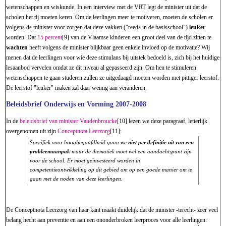
wetenschappen en wiskunde. In een interview met de VRT legt de minister uit dat de
scholen het tij moeten keren. Om de leerlingen meer te motiveren, moeten de scholen er
volgens de minister voor zorgen dat deze vakken ("reeds in de basisschool")
leuker
worden. Dat
15 percent
[9] van de Vlaamse kinderen een groot deel van de tijd zitten te
wachten
heeft volgens de minister blijkbaar geen enkele invloed op de motivatie? Wij
menen dat de leerlingen voor wie deze stimulans bij uitstek bedoeld is, zich bij het huidige
lesaanbod vervelen omdat ze dit niveau al gepasseerd zijn. Om hen te stimuleren
wetenschappen te gaan studeren zullen ze uitgedaagd moeten worden met pittiger leerstof.
De leerstof "leuker" maken zal daar weinig aan veranderen.
Beleidsbrief Onderwijs en Vorming 2007-2008
In de
beleidsbrief van minister Vandenbroucke
[10] lezen we deze paragraaf, letterlijk
overgenomen uit zijn
Conceptnota Leerzorg
[11]:
Specifiek voor hoogbegaafdheid gaan we
niet per definitie uit van een
probleemaanpak
maar de thematiek moet wel een aandachtspunt zijn
voor de school. Er moet geïnvesteerd worden in
competentieontwikkeling op dit gebied om op een goede manier om te
gaan met de noden van deze leerlingen.
De Conceptnota Leerzorg van haar kant maakt duidelijk dat de minister -terecht- zeer veel
belang hecht aan preventie en aan een ononderbroken leerproces voor alle leerlingen: