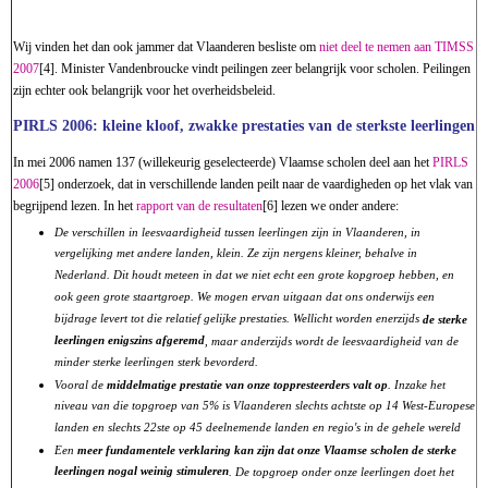
Wij vinden het dan ook jammer dat Vlaanderen besliste om
niet deel te nemen aan TIMSS
2007
[4]. Minister Vandenbroucke vindt peilingen zeer belangrijk voor scholen. Peilingen
zijn echter ook belangrijk voor het overheidsbeleid.
PIRLS 2006: kleine kloof, zwakke prestaties van de sterkste leerlingen
In mei 2006 namen 137 (willekeurig geselecteerde) Vlaamse scholen deel aan het
PIRLS
2006
[5] onderzoek, dat in verschillende landen peilt naar de vaardigheden op het vlak van
begrijpend lezen. In het
rapport van de resultaten
[6] lezen we onder andere:
De verschillen in leesvaardigheid tussen leerlingen zijn in Vlaanderen, in
vergelijking met andere landen, klein. Ze zijn nergens kleiner, behalve in
Nederland. Dit houdt meteen in dat we niet echt een grote kopgroep hebben, en
ook geen grote staartgroep. We mogen ervan uitgaan dat ons onderwijs een
bijdrage levert tot die relatief gelijke prestaties. Wellicht worden enerzijds
de sterke
leerlingen enigszins afgeremd
, maar anderzijds wordt de leesvaardigheid van de
minder sterke leerlingen sterk bevorderd.
Vooral de
middelmatige prestatie van onze toppresteerders valt op
. Inzake het
niveau van die topgroep van 5% is Vlaanderen slechts achtste op 14 West-Europese
landen en slechts 22ste op 45 deelnemende landen en regio's in de gehele wereld
Een
meer fundamentele verklaring kan zijn dat onze Vlaamse scholen de sterke
leerlingen nogal weinig stimuleren
. De topgroep onder onze leerlingen doet het