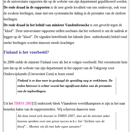
in de universitaire rapporten die op de website van zijn departement gepubliceerd werden.
De rode draad in de rapporten
is de zeer goede kwaliteit van ons onderwijs, ook voor
de zwakste leerlingen, maar met een systematische daling in de prestaties van de sterkste
leerlingen.
De rode draad in het beleid van minister Vandenbroucke
is een gevecht tegen de
"kloof". Deze universitaire rapporten stellen nochtans dat het verkeerd is om de nadruk te
leggen op de "kloof". De signalen betreffende het falende (lees: ontbrekende) beleid rond
sterke leerlingen worden intussen steeds krachtiger.
Finland is het voorbeeld?
In 2006 stelde de minister Finland voor als het te volgen voorbeeld. Het verontrustte hem
niet dat op de website van zijn departement in het rapport van de Vakgroep voor
Onderwijskunde (Universiteit Gent) te lezen stond
Finland is er dan weer in geslaagd de spreiding nog te verkleinen. De
reden hiervoor is echter vooral het significant dalen van de prestaties
van de topleerlingen.
Uit het
TIMSS 2003
[3] onderzoek bleek Vlaanderen wereldkampioen te zijn in het naar
beneden halen van de toppresteerders. Wij schreven daarover toen
Als deze trend zich doorzet in TIMSS 2007, dan zal de minister zeker
kunnen spreken over een groot succes m.b.t. het "dichten van de
kloof"... Moeten wij dit met lede ogen aanzien?