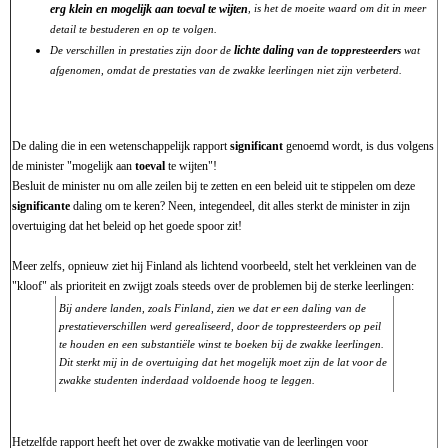
erg klein en mogelijk aan toeval te wijten
, is het de moeite waard om dit in meer
detail te bestuderen en op te volgen.
lichte daling
De verschillen in prestaties zijn door de
van de toppresteerders
wat
afgenomen, omdat de prestaties van de zwakke leerlingen niet zijn verbeterd.
De daling die in een wetenschappelijk rapport
significant
genoemd wordt, is dus volgens
de minister "mogelijk aan
toeval
te wijten"!
Besluit de minister nu om alle zeilen bij te zetten en een beleid uit te stippelen om deze
significante
daling om te keren? Neen, integendeel, dit alles sterkt de minister in zijn
overtuiging dat het beleid op het goede spoor zit!
Meer zelfs, opnieuw ziet hij Finland als lichtend voorbeeld, stelt het verkleinen van de
"kloof" als prioriteit en zwijgt zoals steeds over de problemen bij de sterke leerlingen:
Bij andere landen, zoals Finland, zien we dat er een daling van de
prestatieverschillen werd gerealiseerd, door de toppresteerders op peil
te houden en een substantiële winst te boeken bij de zwakke leerlingen.
Dit sterkt mij in de overtuiging dat het mogelijk moet zijn de lat voor de
zwakke studenten inderdaad voldoende hoog te leggen.
Hetzelfde rapport heeft het over de zwakke motivatie van de leerlingen voor