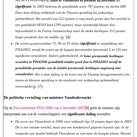
van de PISA-bevraging,
daalt in Vlaanderen de prestatie op percentiel 95
significant
. In 2003 bedroeg de gemiddelde score 707 punten, nu slechts 688.
Door deze daling verkleinde ook de Vlaamse spreiding bij wiskundige
geletterdheid. Het verschil van 322 punten is nog steeds groter dan het verschil in
een gemiddeld OESO-land (299 punten), maar aanzienlijk kleiner dan
bijvoorbeeld in de Franse Gemeenschap waar de sterke leerlingen 353 punten
hoger presteren dan de zwakke.
(p. 34)
significant
De scores op percentielen 75, 90 en 95 dalen
in vergelijking met
PISA2003, terwijl de scores op de laagste percentielen (percentiel 5 en 10) niet
significant veranderen. Anders geformuleerd, de
beter presterende leerlingen
scoorden in PISA2006 gemiddeld minder goed dan in PISA2003 terwijl de
gemiddelde prestaties van de minder presterende leerlingen nagenoeg niet
veranderden
. Het is deze daling in de score van de Vlaamse hoogpresteerders die
tevens de kleinere spreiding in de resultaten van wiskundige geletterdheid
veroorzaakt
(p. 57)
De politieke vertaling van minister Vandenbroucke
Op de
Persconferentie PISA 2006 van 4 december 2007
[8] geeft de minister zijn
interpretatie aan wat de wetenschappers een
significante daling
noemden:
De score van Vlaanderen in 2006 voor wiskunde ligt 10 punten lager dan in 2003.
Dit is een miniem verschil, maar zou een betekenisvol gegeven kunnen zijn. In de
rangorde van landen bekleedt Vlaanderen zo niet meer de hoogste plaats. Hoewel