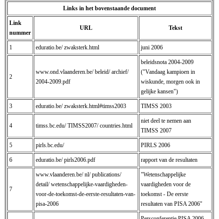
Links in het bovenstaande document
Link
URL
Tekst
nummer
1
eduratio.be/ zwaksterk.html
juni 2006
beleidsnota 2004-2009
www.ond.vlaanderen.be/ beleid/ archief/
("Vandaag kampioen in
2
2004-2009.pdf
wiskunde, morgen ook in
gelijke kansen")
3
eduratio.be/ zwaksterk.html#timss2003
TIMSS 2003
niet deel te nemen aan
4
timss.bc.edu/ TIMSS2007/ countries.html
TIMSS 2007
5
pirls.bc.edu/
PIRLS 2006
6
eduratio.be/ pirls2006.pdf
rapport van de resultaten
www.vlaanderen.be/ nl/ publications/
"Wetenschappelijke
detail/ wetenschappelijke-vaardigheden-
vaardigheden voor de
7
voor-de-toekomst-de-eerste-resultaten-van-
toekomst - De eerste
pisa-2006
resultaten van PISA 2006"
Persconferentie PISA 2006