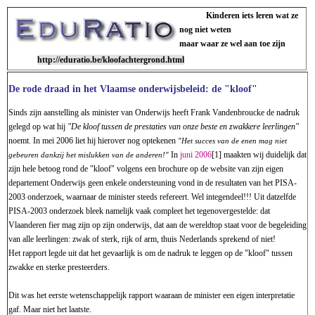
Kinderen iets leren wat ze
nog niet weten
maar waar ze wel aan toe zijn
http://eduratio.be/kloofachtergrond.html
De rode draad in het Vlaamse onderwijsbeleid: de "kloof"
Sinds zijn aanstelling als minister van Onderwijs heeft Frank Vandenbroucke de nadruk
gelegd op wat hij
"De kloof tussen de prestaties van onze beste en zwakkere leerlingen"
noemt. In mei 2006 liet hij hierover nog optekenen
"Het succes van de enen mag niet
In
juni 2006
[1] maakten wij duidelijk dat
gebeuren dankzij het mislukken van de anderen!"
zijn hele betoog rond de "kloof" volgens een brochure op de website van zijn eigen
departement Onderwijs geen enkele ondersteuning vond in de resultaten van het PISA-
2003 onderzoek, waarnaar de minister steeds refereert. Wel integendeel!!! Uit datzelfde
PISA-2003 onderzoek bleek namelijk vaak compleet het tegenovergestelde: dat
Vlaanderen fier mag zijn op zijn onderwijs, dat aan de wereldtop staat voor de begeleiding
van alle leerlingen: zwak of sterk, rijk of arm, thuis Nederlands sprekend of niet!
Het rapport legde uit dat het gevaarlijk is om de nadruk te leggen op de "kloof" tussen
zwakke en sterke presteerders.
Dit was het eerste wetenschappelijk rapport waaraan de minister een eigen interpretatie
gaf. Maar niet het laatste.