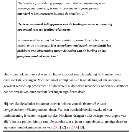
"Het onderwijs is zodanig georganiseerd dat een opvoedings- en
leeromgeving aanwezig is waarin leerlingen in principe een
ononderbroken leerproces
kunnen doormaken. […]
Het leer- en ontwikkelingsproces van de leerlingen wordt nauwkeurig
opgevolgd met een leerlingvolgsysteem
.
Wanneer problemen bij het leren ontstaan, verwerft het schoolteam
inzicht in de problemen.
Het schoolteam onderzoekt en beschrijft het
probleem van afstemming tussen de noden van de leerling en het
gangbare aanbod in de klas
."
Het is dan ook een raadsel waarom hij zo expliciet een uitzondering blijft maken voor
onze sterkste leerlingen. Voor hen moet er blijkbaar -in tegenstelling tot alle anderen-
gewacht worden op problemen! En dat terwijl al dat wetenschappelijk onderzoek aantoont
dat het niveau van onze sterkste leerlingen significant daalt.
Hij stelt dat de scholen
aandacht
moeten hebben voor de
thematiek
en aan
competentieontwikkeling
moeten doen. Van een overheidsbeleid terzake of van
ondersteuning is echter nergens sprake. Nochtans dringen volksvertegenwoordigers van
alle Vlaamse partijen hierop aan. De scholen zijn al jaren vragende partij, getuige daarvan
zijn onze handtekeningenacties van
2005
[12] en
2006
[13].