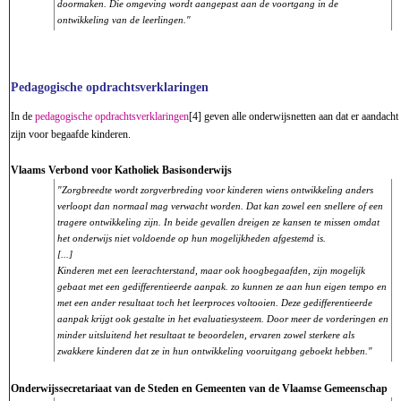
doormaken. Die omgeving wordt aangepast aan de voortgang in de
ontwikkeling van de leerlingen."
Pedagogische opdrachtsverklaringen
In de
pedagogische opdrachtsverklaringen
[4] geven alle onderwijsnetten aan dat er aandacht 
zijn voor begaafde kinderen.
Vlaams Verbond voor Katholiek Basisonderwijs
"Zorgbreedte wordt zorgverbreding voor kinderen wiens ontwikkeling anders
verloopt dan normaal mag verwacht worden. Dat kan zowel een snellere of een
tragere ontwikkeling zijn. In beide gevallen dreigen ze kansen te missen omdat
het onderwijs niet voldoende op hun mogelijkheden afgestemd is.
[...]
Kinderen met een leerachterstand, maar ook hoogbegaafden, zijn mogelijk
gebaat met een gedifferentieerde aanpak. zo kunnen ze aan hun eigen tempo en
met een ander resultaat toch het leerproces voltooien. Deze gedifferentieerde
aanpak krijgt ook gestalte in het evaluatiesysteem. Door meer de vorderingen en
minder uitsluitend het resultaat te beoordelen, ervaren zowel sterkere als
zwakkere kinderen dat ze in hun ontwikkeling vooruitgang geboekt hebben."
Onderwijssecretariaat van de Steden en Gemeenten van de Vlaamse Gemeenschap