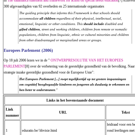
In
The salamanca statement and framework for action on special needs education
[7] schreve
300 afgevaardigden van 92 overheden en 25 internationale organisaties
The guiding principle that informs this Framework is that schools should
accommodate
all children
regardless of their physical, intellectual, social,
emotional, linguistic or other conditions. This
should include
disabled and
gifted children
, street and working children, children from remote or nomadic
populations, children from linguistic, ethnic or cultural minorities and children
from other disadvantaged or marginalized areas or groups.
Europees Parlement (2006)
Op 18 juli 2006 lezen we in de "
ONTWERPRESOLUTIE VAN HET EUROPEES
PARLEMENT
[8] over de verbetering van de geestelijke gezondheid van de bevolking. Naar
strategie inzake geestelijke gezondheid voor de Europese Unie":
Het Europees Parlement [...] roept tegelijkertijd op tot grotere inspanningen
om cognitief hoogbegaafde kinderen en jongeren als dusdanig te erkennen en
hen beter te ondersteunen
."
Links in het bovenstaande document
Link
URL
Tekst
nummer
leidraad voor een b
1
eduratio.be/ hbvisie.html
rond leerlingen met