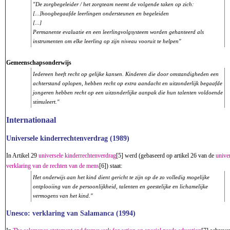
"De zorgbegeleider / het zorgteam neemt de volgende taken op zich:
[...]hoogbegaafde leerlingen ondersteunen en begeleiden
[...]
Permanente evaluatie en een leerlingvolgsysteem worden gehanteerd als
instrumenten om elke leerling op zijn niveau vooruit te helpen"
Gemeenschapsonderwijs
Iedereen heeft recht op gelijke kansen. Kinderen die door omstandigheden een
achterstand oplopen, hebben recht op extra aandacht en uitzonderlijk begaafde
jongeren hebben recht op een uitzonderlijke aanpak die hun talenten voldoende
stimuleert."
Internationaal
Universele kinderrechtenverdrag (1989)
In Artikel 29
universele kinderrechtenverdrag
[5] werd (gebaseerd op artikel 26 van de
unive
verklaring van de rechten van de mens
[6]) staat:
Het onderwijs aan het kind dient gericht te zijn op de zo volledig mogelijke
ontplooiing van de persoonlijkheid, talenten en geestelijke en lichamelijke
vermogens van het kind."
Unesco: verklaring van Salamanca (1994)