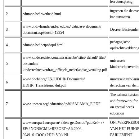
leervoorsprong
ingrepen die de ove
2
eduratio.be/ overheid.html
kan uitvoeren
www.ond.vlaanderen.be/ edulex/ database/ document/
3
Decreet Basisonder
document.asp?docid=12254
pedagogische
4
eduratio.be/ netpedopd.html
opdrachtsverklarin
www.kinderrechtencommissariaat.be/ sites/ default/ files/
universele
5
bestanden/
kinderrechtenverdr
kinderrechtenverdrag_officiele_nederlandse_vertaling.pdf
www.ohchr.org/ EN/ UDHR/ Documents/
universele verklari
6
UDHR_Translations/ dut.pdf
de rechten van de 
The salamanca stat
and framework for 
7
www.unesco.org/ education/ pdf/ SALAMA_E.PDF
on special needs
education
www.europarl.europa.eu/ sides/ getDoc.do?pubRef=-/ /
ONTWERPRESOL
8
EP/ / NONSGML+REPORT+A6-2006-
VAN HET EURO
0249+0+DOC+PDF+V0/ / NL
PARLEMENT