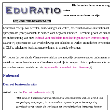
Kinderen iets leren wat ze nog 
weten
maar waar ze wel aan toe zijn
http://eduratio.be/wetten.html
Er bestaan redelijk wat decreten, aanbevelingen en wetten, zowel nationaal als internationaal,
oproepen om (meer) aandacht te hebben voor begaafde kinderen. Hieronder geven we een ov
ter ondersteuning van onze
leidraad voor een beleid rond leerlingen met een leervoorsprong
[
waarin wij oproepen om van overheidswege een beleid uit te werken en middelen te voorzie
in CLB's, scholen en leerkrachtenopleidingen in praktijk te brengen.
Wij hopen dat ook dat de Vlaamse overheid zo snel mogelijk concrete stappen onderneemt 
wetteksten en aanbevelingen in Vlaanderen in praktijk te brengen. Elders op deze website g
voorstellen van een aantal concrete
ingrepen die de overheid kan uitvoeren
[2].
Nationaal
Decreet basisonderwijs
Artikel 8 van het
Decreet Basisonderwijs
[3]:
"Het gewoon basisonderwijs wordt zodanig georganiseerd dat, op grond van
een pedagogisch project, in de school een opvoedings- en leeromgeving
gecreëerd wordt waarin de leerlingen een
ononderbroken leerproces
kunnen