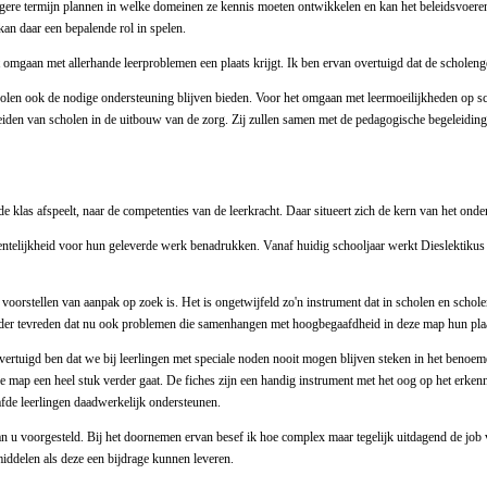
langere termijn plannen in welke domeinen ze kennis moeten ontwikkelen en kan het beleidsvo
an daar een bepalende rol in spelen.
omgaan met allerhande leerproblemen een plaats krijgt. Ik ben ervan overtuigd dat de scholen
en ook de nodige ondersteuning blijven bieden. Voor het omgaan met leermoeilijkheden op schoo
eiden van scholen in de uitbouw van de zorg. Zij zullen samen met de pedagogische begeleidings
de klas afspeelt, naar de competenties van de leerkracht. Daar situeert zich de kern van het ond
entelijkheid voor hun geleverde werk benadrukken. Vanaf huidig schooljaar werkt Dieslektikus t
 voorstellen van aanpak op zoek is. Het is ongetwijfeld zo'n instrument dat in scholen en scho
zonder tevreden dat nu ook problemen die samenhangen met hoogbegaafdheid in deze map hun plaa
 overtuigd ben dat we bij leerlingen met speciale noden nooit mogen blijven steken in het beno
t de map een heel stuk verder gaat. De fiches zijn een handig instrument met het oog op het erken
de leerlingen daadwerkelijk ondersteunen.
 u voorgesteld. Bij het doornemen ervan besef ik hoe complex maar tegelijk uitdagend de job v
middelen als deze een bijdrage kunnen leveren.