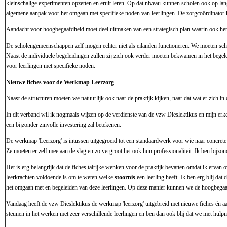
kleinschalige experimenten opzetten en eruit leren. Op dat niveau kunnen scholen ook op 
algemene aanpak voor het omgaan met specifieke noden van leerlingen. De zorgcoördinator k
Aandacht voor hoogbegaafdheid moet deel uitmaken van een strategisch plan waarin ook het 
De scholengemeenschappen zelf mogen echter niet als eilanden functioneren. We moeten schol
Naast de individuele begeleidingen zullen zij zich ook verder moeten bekwamen in het begel
voor leerlingen met specifieke noden.
Nieuwe fiches voor de Werkmap Leerzorg
Naast de structuren moeten we natuurlijk ook naar de praktijk kijken, naar dat wat er zich in 
In dit verband wil ik nogmaals wijzen op de verdienste van de vzw Dieslektikus en mijn erk
een bijzonder zinvolle investering zal betekenen.
De werkmap 'Leerzorg' is intussen uitgegroeid tot een standaardwerk voor wie naar concrete
Ze moeten er zelf mee aan de slag en zo vergroot het ook hun professionaliteit. Ik ben bij
Het is erg belangrijk dat de fiches talrijke wenken voor de praktijk bevatten omdat ik ervan
leerkrachten voldoende is om te weten welke
stoornis
een leerling heeft. Ik ben erg blij da
het omgaan met en begeleiden van deze leerlingen. Op deze manier kunnen we de hoogbegaaf
Vandaag heeft de vzw Dieslektikus de werkmap 'leerzorg' uitgebreid met nieuwe fiches én aan
steunen in het werken met zeer verschillende leerlingen en ben dan ook blij dat we met hulp