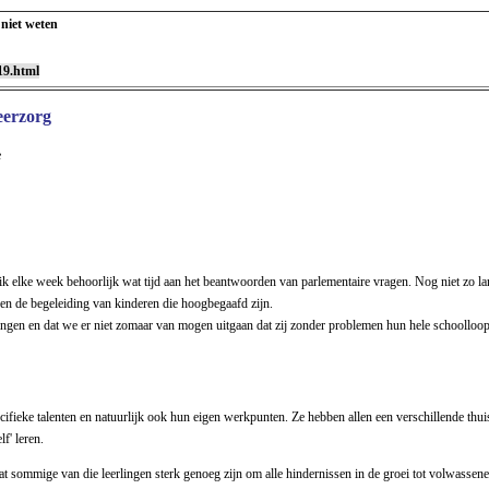
 niet weten
19.html
eerzorg
e
er ik elke week behoorlijk wat tijd aan het beantwoorden van parlementaire vragen. Nog niet zo 
 en de begeleiding van kinderen die hoogbegaafd zijn.
lingen en dat we er niet zomaar van mogen uitgaan dat zij zonder problemen hun hele schoolloo
ifieke talenten en natuurlijk ook hun eigen werkpunten. Ze hebben allen een verschillende thuissit
f' leren.
 sommige van die leerlingen sterk genoeg zijn om alle hindernissen in de groei tot volwassene p