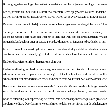
Bij hoogbegaafde leerlingen bestaat het risico dat we naar hen kijken als leerlingen met een 
Een organisatie als Dies-lekti-kus heeft er al meerdere keren op gewezen dat deze kinderen 
we hen erkennen als een risicogroep en erover waken dat ze evenveel kansen krijgen als alle
De vraag die we onszelf hierbij moeten stellen is hoe zorgen we voor die gelijke kansen? H
Sommigen onder ons zullen van oordeel zijn dat we de scholen extra middelen moeten geven
we op die manier voorbijgaan aan waar het volgens mij werkelijk om draait namelijk: Wat zi
zorgen dat leerkrachten beter in staat zijn om deze kinderen en jongeren te begeleiden in hun
Ik ben er dan ook van overtuigd dat leerkrachten vandaag de dag zich blijvend zullen moeten
beantwoorden. Het is natuurlijk geen taak van de leerkracht alleen. Het is ook de taak van
Onderwijsprofessionals en leergemeenschappen
Professionalisering van leerkrachten vraagt een zekere structuur. Dan denk ik niet op de eer
school is niet alleen een proces van de leerlingen. Het hele schoolteam, inclusief de schoo
schoolcultuur niet met decreten en regels afdwingen maar we kunnen wel voorwaarden sche
Het is misschien niet het eerste waaraan u denkt, maar de uitbouw van de scholengemeenscha
verschillende domeinen te bundelen. Kennis inzake zorg en leerproblemen, ook voor hoogbeg
Door de bundeling van expertise op het niveau van de scholengemeenschap is een grotere speci
probleem verdiept. Door kennis te verzamelen en te delen op het niveau van de scholengemee