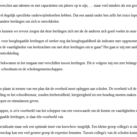
overschot aan talenten en met capaciteiten om jaloers op te zijn, … maar veel mindere als een gr
wel degelijk specifieke onderwijsbehoeften hebben. Dat een aantal onder hen zelfs het risico lo
 andere leerlingen om zich te ontwikkelen.
oe kunnen we ervoor zorgen dat deze leerlingen zich net als de anderen zich goed voelen in on
 voor hoogbegaafde leerlingen of sterker nog dat hoogbegaafdheid als indicator mee opgenom
jn de vaardigheden van leerkrachten om met deze leerlingen om te gaan? Het gaat er mij met an
 ontwikkeling.
 bekwamen in het omgaan met verschillen tussen leerlingen. Dit is volgens mij een zeer belangr
 het schoolteam en de scholengemeenschappen.
ste plaats in termen van een plan dat de overheid moet opleggen aan scholen. De overheid wil de
lleiding en het schoolbestuur, zouden leerbereidheid, leergierigheid tot een houding moeten ma
ppen en stimulansen geven.
ppen, is zo'n voorbeeld van het scheppen van een voorwaarde om de kennis en vaardigheden en d
aafde leerlingen, is daar één voorbeeld van.
alisatie maar ook een optimale inzet van knowhow mogelijk. Een kleine groep collega's is niet 
nschap kan een veel grotere groep de expertise benutten. Tussen collega's van de scholen kunne