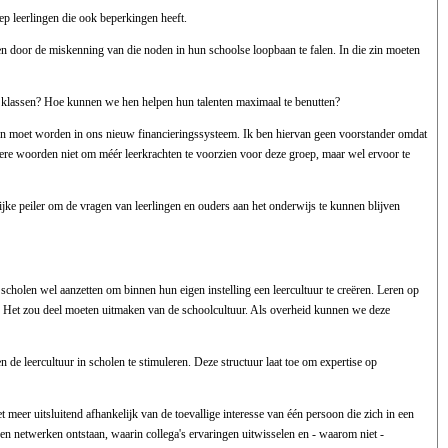
oep leerlingen die ook beperkingen heeft.
pen door de miskenning van die noden in hun schoolse loopbaan te falen. In die zin moeten
ze klassen? Hoe kunnen we hen helpen hun talenten maximaal te benutten?
en moet worden in ons nieuw financieringssysteem. Ik ben hiervan geen voorstander omdat
dere woorden niet om méér leerkrachten te voorzien voor deze groep, maar wel ervoor te
ijke peiler om de vragen van leerlingen en ouders aan het onderwijs te kunnen blijven
 scholen wel aanzetten om binnen hun eigen instelling een leercultuur te creëren. Leren op
ken. Het zou deel moeten uitmaken van de schoolcultuur. Als overheid kunnen we deze
e leercultuur in scholen te stimuleren. Deze structuur laat toe om expertise op
meer uitsluitend afhankelijk van de toevallige interesse van één persoon die zich in een
n netwerken ontstaan, waarin collega's ervaringen uitwisselen en - waarom niet -