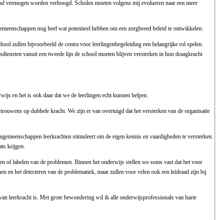
erend vermogen worden verhoogd. Scholen moeten volgens mij evolueren naar een meer
gemeenschappen nog heel wat potentieel hebben om een zorgbreed beleid te ontwikkelen.
l zullen bijvoorbeeld de centra voor leerlingenbegeleiding een belangrijke rol spelen.
diensten vanuit een tweede lijn de school moeten blijven versterken in hun draagkracht
erwijs en het is ook daar dat we de leerlingen echt kunnen helpen.
rouwens op dubbele kracht. We zijn er van overtuigd dat het versterken van de organisatie
lengemeenschappen leerkrachten stimuleert om de eigen kennis en vaardigheden te versterken.
ts krijgen.
emen of labelen van de problemen. Binnen het onderwijs stellen we soms vast dat het voor
nen en het detecteren van de problematiek, maar zullen voor velen ook een leidraad zijn bij
an leerkracht is. Met grote bewondering wil ik alle onderwijsprofessionals van harte