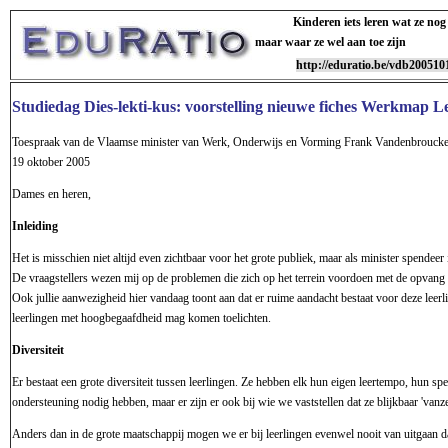
Kinderen iets leren wat ze nog
maar waar ze wel aan toe zijn
http://eduratio.be/vdb200510
Studiedag Dies-lekti-kus: voorstelling nieuwe fiches Werkmap L
Toespraak van de Vlaamse minister van Werk, Onderwijs en Vorming Frank Vandenbrouck
19 oktober 2005
Dames en heren,
Inleiding
Het is misschien niet altijd even zichtbaar voor het grote publiek, maar als minister spende
De vraagstellers wezen mij op de problemen die zich op het terrein voordoen met de opvang
Ook jullie aanwezigheid hier vandaag toont aan dat er ruime aandacht bestaat voor deze leer
leerlingen met hoogbegaafdheid mag komen toelichten.
Diversiteit
Er bestaat een grote diversiteit tussen leerlingen. Ze hebben elk hun eigen leertempo, hun spec
ondersteuning nodig hebben, maar er zijn er ook bij wie we vaststellen dat ze blijkbaar 'vanzel
Anders dan in de grote maatschappij mogen we er bij leerlingen evenwel nooit van uitgaan dat