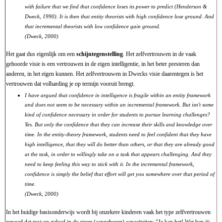
with failure that we find that confidence loses its power to predict (Henderson &
Dweck, 1990). It is then that entity theorists with high confidence lose ground. And
that incremental theorists with low confidence gain ground.
(Dweck, 2000)
Het gaat dus eigenlijk om een
schijntegenstelling
. Het zelfvertrouwen in de vaak
gehoorde visie is een vertrouwen in de eigen intelligentie, in het beter presteren dan
anderen, in het eigen kunnen. Het zelfvertrouwen in Dwecks visie daarentegen is het
vertrouwen dat volharding je op termijn vooruit brengt.
I have argued that confidence in intelligence is fragile within an entity framework
and does not seem to be necessary within an incremental framework. But isn't some
kind of confidence necessary in order for students to pursue learning challenges?
Yes. But only the confidence that they can increase their skills and knowledge over
time. In the entity-theory framework, students need to feel confident that they have
high intelligence, that they will do better than others, or that they are already good
at the task, in order to willingly take on a task that appears challenging. And they
need to keep feeling this way to stick with it. In the incremental framework,
confidence is simply the belief that effort will get you somewhere over that period of
time.
(Dweck, 2000)
In het huidige basisonderwijs wordt bij onzekere kinderen vaak het type zelfvertrouwen
gevoed dat rust op geloof in de eigen (aangeboren) capaciteiten: "Je kan het! Wat ben jij