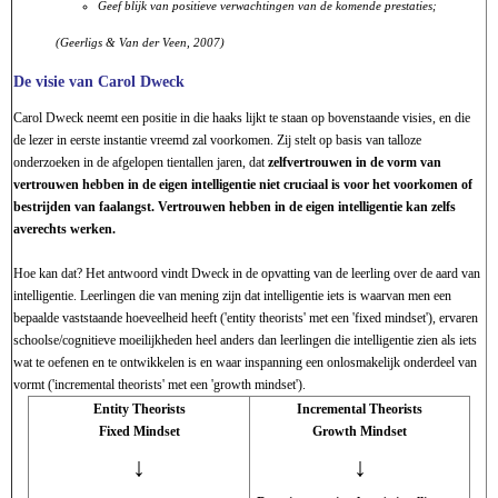
Geef blijk van positieve verwachtingen van de komende prestaties;
(Geerligs & Van der Veen, 2007)
De visie van Carol Dweck
Carol Dweck neemt een positie in die haaks lijkt te staan op bovenstaande visies, en die
de lezer in eerste instantie vreemd zal voorkomen. Zij stelt op basis van talloze
onderzoeken in de afgelopen tientallen jaren, dat
zelfvertrouwen in de vorm van
vertrouwen hebben in de eigen intelligentie niet cruciaal is voor het voorkomen of
bestrijden van faalangst. Vertrouwen hebben in de eigen intelligentie kan zelfs
averechts werken.
Hoe kan dat? Het antwoord vindt Dweck in de opvatting van de leerling over de aard van
intelligentie. Leerlingen die van mening zijn dat intelligentie iets is waarvan men een
bepaalde vaststaande hoeveelheid heeft ('entity theorists' met een 'fixed mindset'), ervaren
schoolse/cognitieve moeilijkheden heel anders dan leerlingen die intelligentie zien als iets
wat te oefenen en te ontwikkelen is en waar inspanning een onlosmakelijk onderdeel van
vormt ('incremental theorists' met een 'growth mindset').
Entity Theorists
Incremental Theorists
Fixed Mindset
Growth Mindset
↓
↓