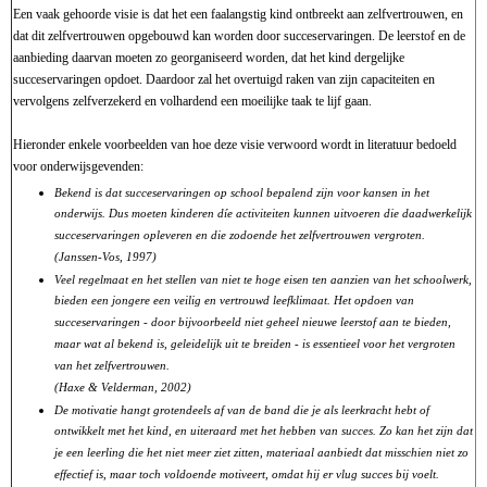
Een vaak gehoorde visie is dat het een faalangstig kind ontbreekt aan zelfvertrouwen, en
dat dit zelfvertrouwen opgebouwd kan worden door succeservaringen. De leerstof en de
aanbieding daarvan moeten zo georganiseerd worden, dat het kind dergelijke
succeservaringen opdoet. Daardoor zal het overtuigd raken van zijn capaciteiten en
vervolgens zelfverzekerd en volhardend een moeilijke taak te lijf gaan.
Hieronder enkele voorbeelden van hoe deze visie verwoord wordt in literatuur bedoeld
voor onderwijsgevenden:
Bekend is dat succeservaringen op school bepalend zijn voor kansen in het
onderwijs. Dus moeten kinderen díe activiteiten kunnen uitvoeren die daadwerkelijk
succeservaringen opleveren en die zodoende het zelfvertrouwen vergroten.
(Janssen-Vos, 1997)
Veel regelmaat en het stellen van niet te hoge eisen ten aanzien van het schoolwerk,
bieden een jongere een veilig en vertrouwd leefklimaat. Het opdoen van
succeservaringen - door bijvoorbeeld niet geheel nieuwe leerstof aan te bieden,
maar wat al bekend is, geleidelijk uit te breiden - is essentieel voor het vergroten
van het zelfvertrouwen.
(Haxe & Velderman, 2002)
De motivatie hangt grotendeels af van de band die je als leerkracht hebt of
ontwikkelt met het kind, en uiteraard met het hebben van succes. Zo kan het zijn dat
je een leerling die het niet meer ziet zitten, materiaal aanbiedt dat misschien niet zo
effectief is, maar toch voldoende motiveert, omdat hij er vlug succes bij voelt.