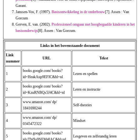
Garant.
Janssen-Vos, F. (1997).
Basisontwikkeling in de onderbouw
[7]. Assen : Van
Gorcum
Gerven, E. van. (2002).
Professioneel omgaan met hoogbegaafde kinderen in het
basisonderwijs
[8]. Assen : Van Gorcum.
Links in het bovenstaande document
Link
URL
Tekst
nummer
books.google.com/ books?
1
Lezen en spellen
id=HeakAup9EFIC&hl=nl
books.google.com/ books?
2
Leren en instructie
id=KzuRNBQs5J4C&hl=nl
www.amazon.com/ dp/
3
Self-theories
1841690244
www.amazon.com/ dp/
4
Mindset
0345472322
books.google.com/ books?
5
Lesgeven en zelfstandig leren
id=TW9-0NFM4IAC&hl=nl