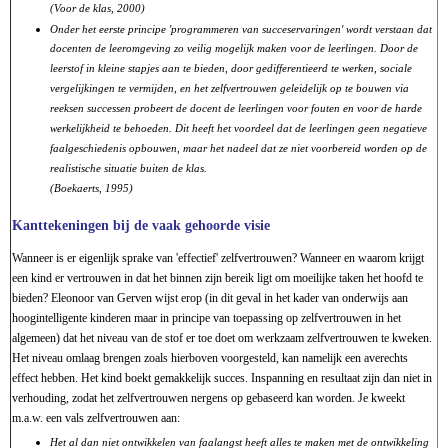
(Voor de klas, 2000)
Onder het eerste principe 'programmeren van succeservaringen' wordt verstaan dat
docenten de leeromgeving zo veilig mogelijk maken voor de leerlingen. Door de
leerstof in kleine stapjes aan te bieden, door gedifferentieerd te werken, sociale
vergelijkingen te vermijden, en het zelfvertrouwen geleidelijk op te bouwen via
reeksen successen probeert de docent de leerlingen voor fouten en voor de harde
werkelijkheid te behoeden. Dit heeft het voordeel dat de leerlingen geen negatieve
faalgeschiedenis opbouwen, maar het nadeel dat ze niet voorbereid worden op de
realistische situatie buiten de klas.
(Boekaerts, 1995)
Kanttekeningen bij de vaak gehoorde visie
Wanneer is er eigenlijk sprake van 'effectief' zelfvertrouwen? Wanneer en waarom krijgt
een kind er vertrouwen in dat het binnen zijn bereik ligt om moeilijke taken het hoofd te
bieden? Eleonoor van Gerven wijst erop (in dit geval in het kader van onderwijs aan
hoogintelligente kinderen maar in principe van toepassing op zelfvertrouwen in het
algemeen) dat het niveau van de stof er toe doet om werkzaam zelfvertrouwen te kweken.
Het niveau omlaag brengen zoals hierboven voorgesteld, kan namelijk een averechts
effect hebben. Het kind boekt gemakkelijk succes. Inspanning en resultaat zijn dan niet in
verhouding, zodat het zelfvertrouwen nergens op gebaseerd kan worden. Je kweekt
m.a.w. een vals zelfvertrouwen aan:
Het al dan niet ontwikkelen van faalangst heeft alles te maken met de ontwikkeling