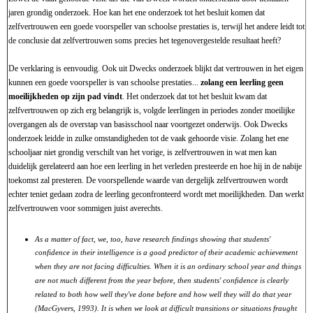
jaren grondig onderzoek. Hoe kan het ene onderzoek tot het besluit komen dat
zelfvertrouwen een goede voorspeller van schoolse prestaties is, terwijl het andere leidt tot
de conclusie dat zelfvertrouwen soms precies het tegenovergestelde resultaat heeft?
De verklaring is eenvoudig. Ook uit Dwecks onderzoek blijkt dat vertrouwen in het eigen
kunnen een goede voorspeller is van schoolse prestaties...
zolang een leerling geen
moeilijkheden op zijn pad vindt
. Het onderzoek dat tot het besluit kwam dat
zelfvertrouwen op zich erg belangrijk is, volgde leerlingen in periodes zonder moeilijke
overgangen als de overstap van basisschool naar voortgezet onderwijs. Ook Dwecks
onderzoek leidde in zulke omstandigheden tot de vaak gehoorde visie. Zolang het ene
schooljaar niet grondig verschilt van het vorige, is zelfvertrouwen in wat men kan
duidelijk gerelateerd aan hoe een leerling in het verleden presteerde en hoe hij in de nabije
toekomst zal presteren. De voorspellende waarde van dergelijk zelfvertrouwen wordt
echter teniet gedaan zodra de leerling geconfronteerd wordt met moeilijkheden. Dan werkt
zelfvertrouwen voor sommigen juist averechts.
As a matter of fact, we, too, have research findings showing that students'
confidence in their intelligence is a good predictor of their academic achievement
when they are not facing difficulties. When it is an ordinary school year and things
are not much different from the year before, then students' confidence is clearly
related to both how well they've done before and how well they will do that year
(MacGyvers, 1993). It is when we look at difficult transitions or situations fraught