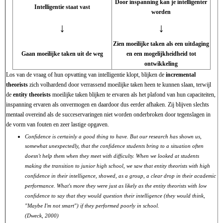
Door inspanning kan je intelligenter
Intelligentie staat vast
worden
↓
↓
Zien moeilijke taken als een uitdaging
Gaan moeilijke taken uit de weg
en een mogelijkheidheid tot
ontwikkeling
Los van de vraag of hun opvatting van intelligentie klopt, blijken de
incremental
theorists
zich volhardend door verrassend moeilijke taken heen te kunnen slaan, terwijl
de
entity theorists
moeilijke taken blijken te ervaren als het plafond van hun capaciteiten,
inspanning ervaren als onvermogen en daardoor dus eerder afhaken. Zij blijven slechts
mentaal overeind als de succeservaringen niet worden onderbroken door tegenslagen in
de vorm van fouten en zeer lastige opgaven.
Confidence is certainly a good thing to have. But our research has shown us,
somewhat unexpectedly, that the confidence students bring to a situation often
doesn't help them when they meet with difficulty. When we looked at students
making the transition to junior high school, we saw that entity theorists with high
confidence in their intelligence, showed, as a group, a clear drop in their academic
performance. What's more they were just as likely as the entity theorists with low
confidence to say that they would question their intelligence (they would think,
"Maybe I'm not smart") if they performed poorly in school.
(Dweck, 2000)