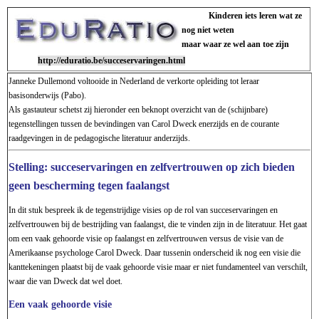
Kinderen iets leren wat ze
nog niet weten
maar waar ze wel aan toe zijn
http://eduratio.be/succeservaringen.html
Janneke Dullemond voltooide in Nederland de verkorte opleiding tot leraar
basisonderwijs (Pabo).
Als gastauteur schetst zij hieronder een beknopt overzicht van de (schijnbare)
tegenstellingen tussen de bevindingen van Carol Dweck enerzijds en de courante
raadgevingen in de pedagogische literatuur anderzijds.
Stelling: succeservaringen en zelfvertrouwen op zich bieden
geen bescherming tegen faalangst
In dit stuk bespreek ik de tegenstrijdige visies op de rol van succeservaringen en
zelfvertrouwen bij de bestrijding van faalangst, die te vinden zijn in de literatuur. Het gaat
om een vaak gehoorde visie op faalangst en zelfvertrouwen versus de visie van de
Amerikaanse psychologe Carol Dweck. Daar tussenin onderscheid ik nog een visie die
kanttekeningen plaatst bij de vaak gehoorde visie maar er niet fundamenteel van verschilt,
waar die van Dweck dat wel doet.
Een vaak gehoorde visie