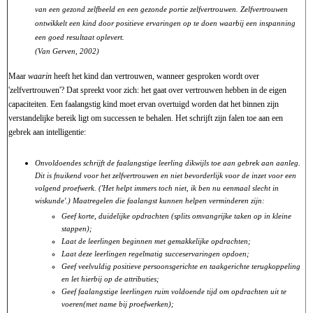
van een gezond zelfbeeld en een gezonde portie zelfvertrouwen. Zelfvertrouwen
ontwikkelt een kind door positieve ervaringen op te doen waarbij een inspanning
een goed resultaat oplevert.
(Van Gerven, 2002)
Maar
waarin
heeft het kind dan vertrouwen, wanneer gesproken wordt over
'zelfvertrouwen'? Dat spreekt voor zich: het gaat over vertrouwen hebben in de eigen
capaciteiten. Een faalangstig kind moet ervan overtuigd worden dat het binnen zijn
verstandelijke bereik ligt om successen te behalen. Het schrijft zijn falen toe aan een
gebrek aan intelligentie:
Onvoldoendes schrijft de faalangstige leerling dikwijls toe aan gebrek aan aanleg.
Dit is fnuikend voor het zelfvertrouwen en niet bevorderlijk voor de inzet voor een
volgend proefwerk. ('Het helpt immers toch niet, ik ben nu eenmaal slecht in
wiskunde'.) Maatregelen die faalangst kunnen helpen verminderen zijn:
Geef korte, duidelijke opdrachten (splits omvangrijke taken op in kleine
stappen);
Laat de leerlingen beginnen met gemakkelijke opdrachten;
Laat deze leerlingen regelmatig succeservaringen opdoen;
Geef veelvuldig positieve persoonsgerichte en taakgerichte terugkoppeling
en let hierbij op de attributies;
Geef faalangstige leerlingen ruim voldoende tijd om opdrachten uit te
voeren(met name bij proefwerken);