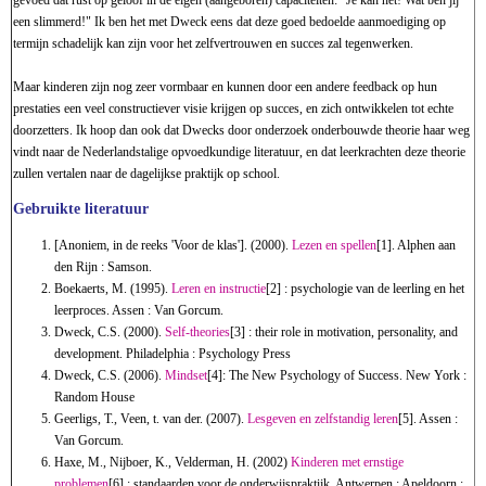
een slimmerd!" Ik ben het met Dweck eens dat deze goed bedoelde aanmoediging op
termijn schadelijk kan zijn voor het zelfvertrouwen en succes zal tegenwerken.
Maar kinderen zijn nog zeer vormbaar en kunnen door een andere feedback op hun
prestaties een veel constructiever visie krijgen op succes, en zich ontwikkelen tot echte
doorzetters. Ik hoop dan ook dat Dwecks door onderzoek onderbouwde theorie haar weg
vindt naar de Nederlandstalige opvoedkundige literatuur, en dat leerkrachten deze theorie
zullen vertalen naar de dagelijkse praktijk op school.
Gebruikte literatuur
[Anoniem, in de reeks 'Voor de klas']. (2000).
Lezen en spellen
[1]. Alphen aan
den Rijn : Samson.
Boekaerts, M. (1995).
Leren en instructie
[2] : psychologie van de leerling en het
leerproces. Assen : Van Gorcum.
Dweck, C.S. (2000).
Self-theories
[3] : their role in motivation, personality, and
development. Philadelphia : Psychology Press
Dweck, C.S. (2006).
Mindset
[4]: The New Psychology of Success. New York :
Random House
Geerligs, T., Veen, t. van der. (2007).
Lesgeven en zelfstandig leren
[5]. Assen :
Van Gorcum.
Haxe, M., Nijboer, K., Velderman, H. (2002)
Kinderen met ernstige
problemen
[6] : standaarden voor de onderwijspraktijk. Antwerpen ; Apeldoorn :