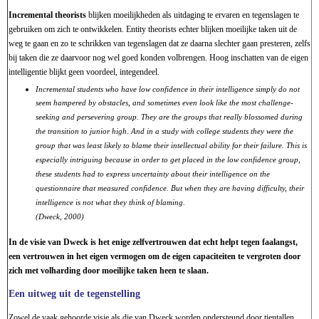
Incremental theorists
blijken moeilijkheden als uitdaging te ervaren en tegenslagen te
gebruiken om zich te ontwikkelen. Entity theorists echter blijken moeilijke taken uit de
weg te gaan en zo te schrikken van tegenslagen dat ze daarna slechter gaan presteren, zelfs
bij taken die ze daarvoor nog wel goed konden volbrengen. Hoog inschatten van de eigen
intelligentie blijkt geen voordeel, integendeel.
Incremental students who have low confidence in their intelligence simply do not
seem hampered by obstacles, and sometimes even look like the most challenge-
seeking and persevering group. They are the groups that really blossomed during
the transition to junior high. And in a study with college students they were the
group that was least likely to blame their intellectual ability for their failure. This is
especially intriguing because in order to get placed in the low confidence group,
these students had to express uncertainty about their intelligence on the
questionnaire that measured confidence. But when they are having difficulty, their
intelligence is not what they think of blaming.
(Dweck, 2000)
In de visie van Dweck is het enige zelfvertrouwen dat echt helpt tegen faalangst,
een vertrouwen in het eigen vermogen om de eigen capaciteiten te vergroten door
zich met volharding door moeilijke taken heen te slaan.
Een uitweg uit de tegenstelling
Zowel de vaak gehoorde visie als die van Dweck worden ondersteund door tientallen