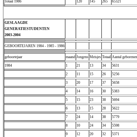
Totaal 1986
120
145
265
65321
GESLAAGDE
GENERATIESTUDENTEN
2003-2004
GEBOORTEJAREN 1984 - 1985 - 1986
geboortejaar
maand
Jongens
Meisjes
Totaal
Aantal geborene
1984
1
21
13
34
5631
2
11
15
26
5256
3
20
17
37
5658
4
14
16
30
5383
5
15
23
38
5694
6
13
15
28
5622
7
24
14
38
5779
8
10
24
34
5598
9
12
20
32
5371