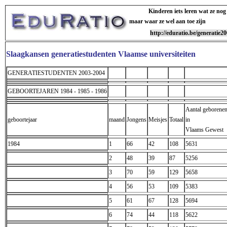
Kinderen iets leren wat ze nog
maar waar ze wel aan toe zijn
http://eduratio.be/generatie2
Slaagkansen generatiestudenten Vlaamse universiteiten
GENERATIESTUDENTEN 2003-2004
GEBOORTEJAREN 1984 - 1985 - 1986
Aantal geborene
geboortejaar
maand
Jongens
Meisjes
Totaal
in
Vlaams Gewest
1984
1
66
42
108
5631
2
48
39
87
5256
3
70
59
129
5658
4
56
53
109
5383
5
61
67
128
5694
6
74
44
118
5622