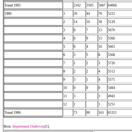
Totaal 1985
2162
3505
5667
64066
1986
1
26
44
70
5222
2
14
16
30
5129
3
8
7
15
5670
4
6
9
15
5566
5
6
4
10
5665
6
3
5
8
5568
7
1
2
3
5726
8
2
2
4
5512
9
3
1
4
5575
10
0
0
0
5494
11
3
3
4943
12
1
1
5251
Totaal 1986
73
90
163
65321
Bron:
departement Onderwijs
[1].