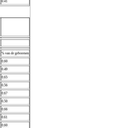
0.41
n
% van de geborenen
0.60
0.49
0.65
0.56
0.67
0.50
0.66
0.61
0.60