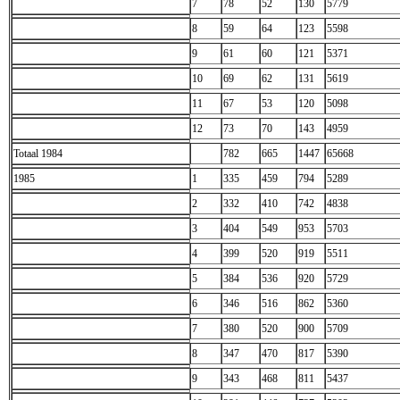
7
78
52
130
5779
8
59
64
123
5598
9
61
60
121
5371
10
69
62
131
5619
11
67
53
120
5098
12
73
70
143
4959
Totaal 1984
782
665
1447
65668
1985
1
335
459
794
5289
2
332
410
742
4838
3
404
549
953
5703
4
399
520
919
5511
5
384
536
920
5729
6
346
516
862
5360
7
380
520
900
5709
8
347
470
817
5390
9
343
468
811
5437