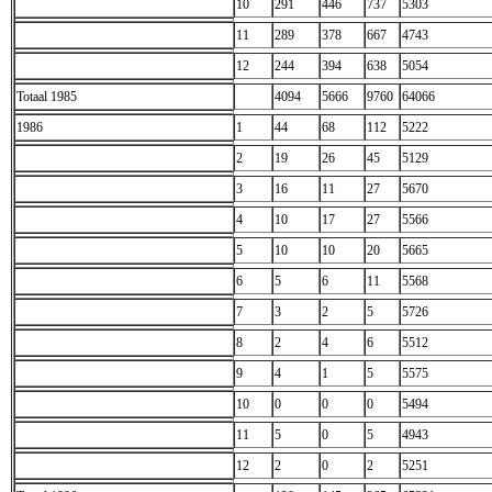
10
291
446
737
5303
11
289
378
667
4743
12
244
394
638
5054
Totaal 1985
4094
5666
9760
64066
1986
1
44
68
112
5222
2
19
26
45
5129
3
16
11
27
5670
4
10
17
27
5566
5
10
10
20
5665
6
5
6
11
5568
7
3
2
5
5726
8
2
4
6
5512
9
4
1
5
5575
10
0
0
0
5494
11
5
0
5
4943
12
2
0
2
5251