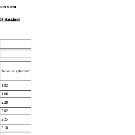
 niet weten
003_data.html
n
% van de geborenen
1.92
1.66
2.28
2.02
2.25
2.10