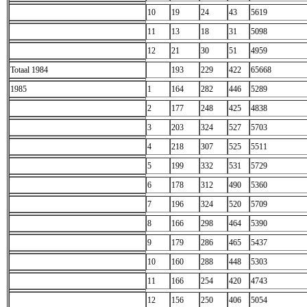
10
19
24
43
5619
11
13
18
31
5098
12
21
30
51
4959
Totaal 1984
193
229
422
65668
1985
1
164
282
446
5289
2
177
248
425
4838
3
203
324
527
5703
4
218
307
525
5511
5
199
332
531
5729
6
178
312
490
5360
7
196
324
520
5709
8
166
298
464
5390
9
179
286
465
5437
10
160
288
448
5303
11
166
254
420
4743
12
156
250
406
5054