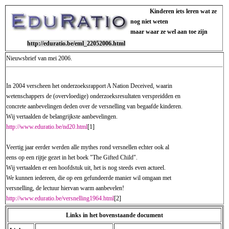
Kinderen iets leren wat ze
nog niet weten
maar waar ze wel aan toe zijn
http://eduratio.be/eml_22052006.html
Nieuwsbrief van mei 2006.
In 2004 verscheen het onderzoeksrapport A Nation Deceived, waarin
wetenschappers de (overvloedige) onderzoeksresultaten verspreidden en
concrete aanbevelingen deden over de versnelling van begaafde kinderen.
Wij vertaalden de belangrijkste aanbevelingen.
http://www.eduratio.be/nd20.html
[1]
Veertig jaar eerder werden alle mythes rond versnellen echter ook al
eens op een rijtje gezet in het boek "The Gifted Child".
Wij vertaalden er een hoofdstuk uit, het is nog steeds even actueel.
We kunnen iedereen, die op een gefundeerde manier wil omgaan met
versnelling, de lectuur hiervan warm aanbevelen!
http://www.eduratio.be/versnelling1964.html
[2]
Links in het bovenstaande document