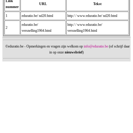
Link
URL
Tekst
nummer
1
eduratio.be/ nd20.html
http:/ / www.eduratio.be/ nd20.html
eduratio.be/
http:/ / www.eduratio.be/
2
versnelling1964.html
versnelling1964.html
©eduratio.be - Opmerkingen en vragen zijn welkom op
info@eduratio.be
(of schrijf daar
in op onze
nieuwsbrief
)