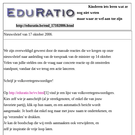
Kinderen iets leren wat ze
nog niet weten
maar waar ze wel aan toe zijn
http://eduratio.be/eml_17102006.html
Nieuwsbrief van 17 oktober 2006.
We zijn overweldigd geweest door de massale reacties die we kregen op onze
nieuwsbrief naar aanleiding van de toespraak van de minister op 14 oktober.
Velen van jullie stelden ons de vraag naar concrete reactie op dit omstreden
standpunt, vandaar dat we terug een actie lanceren.
Schrijf je volksvertegenwoordiger!
Op
http://eduratio.be/vv.html
[1] vind je een lijst van volksvertegenwoordigers.
Kies zelf wie je aanschrijft (al je streekgenoten, of enkel die van jouw
favoriete partij), klik op hun naam, en een automatisch bericht wordt
aangemaakt. Je hoeft dat enkel nog maar met jouw naam te ondertekenen, en
op 'verzenden' te drukken.
Je kan de boodschap die wij reeds aanmaakten ook verwijderen, en
zelf je inspiratie de vrije loop laten.