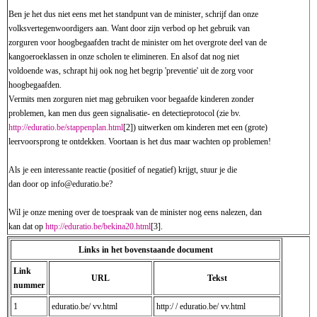
Ben je het dus niet eens met het standpunt van de minister, schrijf dan onze
volksvertegenwoordigers aan. Want door zijn verbod op het gebruik van
zorguren voor hoogbegaafden tracht de minister om het overgrote deel van de
kangoeroeklassen in onze scholen te elimineren. En alsof dat nog niet
voldoende was, schrapt hij ook nog het begrip 'preventie' uit de zorg voor
hoogbegaafden.
Vermits men zorguren niet mag gebruiken voor begaafde kinderen zonder
problemen, kan men dus geen signalisatie- en detectieprotocol (zie bv.
http://eduratio.be/stappenplan.html
[2]) uitwerken om kinderen met een (grote)
leervoorsprong te ontdekken. Voortaan is het dus maar wachten op problemen!
Als je een interessante reactie (positief of negatief) krijgt, stuur je die
dan door op info@eduratio.be?
Wil je onze mening over de toespraak van de minister nog eens nalezen, dan
kan dat op
http://eduratio.be/bekina20.html
[3].
Links in het bovenstaande document
Link
URL
Tekst
nummer
1
eduratio.be/ vv.html
http:/ / eduratio.be/ vv.html