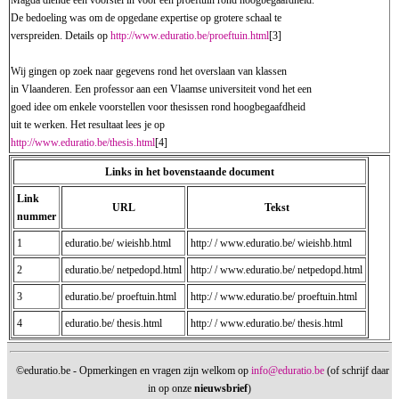
Magda diende een voorstel in voor een proeftuin rond hoogbegaafdheid.
De bedoeling was om de opgedane expertise op grotere schaal te
verspreiden. Details op
http://www.eduratio.be/proeftuin.html
[3]
Wij gingen op zoek naar gegevens rond het overslaan van klassen
in Vlaanderen. Een professor aan een Vlaamse universiteit vond het een
goed idee om enkele voorstellen voor thesissen rond hoogbegaafdheid
uit te werken. Het resultaat lees je op
http://www.eduratio.be/thesis.html
[4]
Links in het bovenstaande document
Link
URL
Tekst
nummer
1
eduratio.be/ wieishb.html
http:/ / www.eduratio.be/ wieishb.html
2
eduratio.be/ netpedopd.html
http:/ / www.eduratio.be/ netpedopd.html
3
eduratio.be/ proeftuin.html
http:/ / www.eduratio.be/ proeftuin.html
4
eduratio.be/ thesis.html
http:/ / www.eduratio.be/ thesis.html
©eduratio.be - Opmerkingen en vragen zijn welkom op
info@eduratio.be
(of schrijf daar
in op onze
nieuwsbrief
)