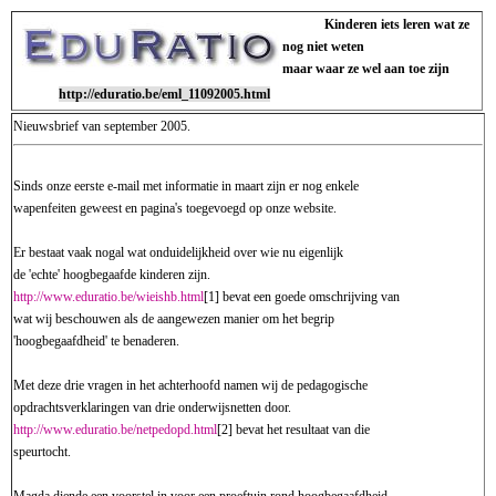
Kinderen iets leren wat ze
nog niet weten
maar waar ze wel aan toe zijn
http://eduratio.be/eml_11092005.html
Nieuwsbrief van september 2005.
Sinds onze eerste e-mail met informatie in maart zijn er nog enkele
wapenfeiten geweest en pagina's toegevoegd op onze website.
Er bestaat vaak nogal wat onduidelijkheid over wie nu eigenlijk
de 'echte' hoogbegaafde kinderen zijn.
http://www.eduratio.be/wieishb.html
[1] bevat een goede omschrijving van
wat wij beschouwen als de aangewezen manier om het begrip
'hoogbegaafdheid' te benaderen.
Met deze drie vragen in het achterhoofd namen wij de pedagogische
opdrachtsverklaringen van drie onderwijsnetten door.
http://www.eduratio.be/netpedopd.html
[2] bevat het resultaat van die
speurtocht.