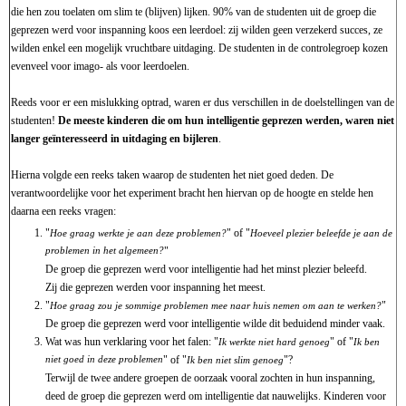
die hen zou toelaten om slim te (blijven) lijken. 90% van de studenten uit de groep die
geprezen werd voor inspanning koos een leerdoel: zij wilden geen verzekerd succes, ze
wilden enkel een mogelijk vruchtbare uitdaging. De studenten in de controlegroep kozen
evenveel voor imago- als voor leerdoelen.
Reeds voor er een mislukking optrad, waren er dus verschillen in de doelstellingen van de
studenten!
De meeste kinderen die om hun intelligentie geprezen werden, waren niet
langer geïnteresseerd in uitdaging en bijleren
.
Hierna volgde een reeks taken waarop de studenten het niet goed deden. De
verantwoordelijke voor het experiment bracht hen hiervan op de hoogte en stelde hen
daarna een reeks vragen:
"
" of "
Hoe graag werkte je aan deze problemen?
Hoeveel plezier beleefde je aan de
problemen in het algemeen?
"
De groep die geprezen werd voor intelligentie had het minst plezier beleefd.
Zij die geprezen werden voor inspanning het meest.
"
"
Hoe graag zou je sommige problemen mee naar huis nemen om aan te werken?
De groep die geprezen werd voor intelligentie wilde dit beduidend minder vaak.
Wat was hun verklaring voor het falen: "
" of "
Ik werkte niet hard genoeg
Ik ben
niet goed in deze problemen
" of "
"?
Ik ben niet slim genoeg
Terwijl de twee andere groepen de oorzaak vooral zochten in hun inspanning,
deed de groep die geprezen werd om intelligentie dat nauwelijks. Kinderen voor