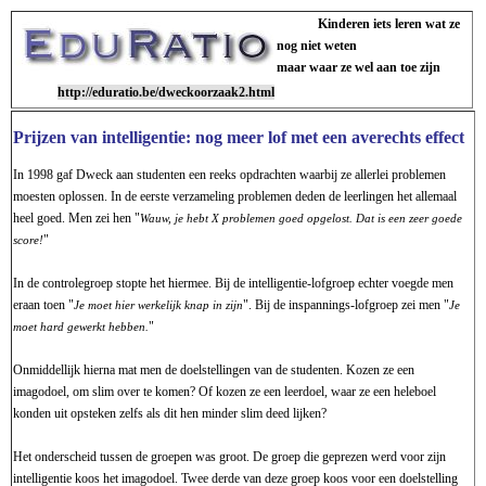
Kinderen iets leren wat ze
nog niet weten
maar waar ze wel aan toe zijn
http://eduratio.be/dweckoorzaak2.html
Prijzen van intelligentie: nog meer lof met een averechts effect
In 1998 gaf Dweck aan studenten een reeks opdrachten waarbij ze allerlei problemen
moesten oplossen. In de eerste verzameling problemen deden de leerlingen het allemaal
heel goed. Men zei hen "
Wauw, je hebt X problemen goed opgelost. Dat is een zeer goede
"
score!
In de controlegroep stopte het hiermee. Bij de intelligentie-lofgroep echter voegde men
eraan toen "
". Bij de inspannings-lofgroep zei men "
Je moet hier werkelijk knap in zijn
Je
"
moet hard gewerkt hebben.
Onmiddellijk hierna mat men de doelstellingen van de studenten. Kozen ze een
imagodoel, om slim over te komen? Of kozen ze een leerdoel, waar ze een heleboel
konden uit opsteken zelfs als dit hen minder slim deed lijken?
Het onderscheid tussen de groepen was groot. De groep die geprezen werd voor zijn
intelligentie koos het imagodoel. Twee derde van deze groep koos voor een doelstelling