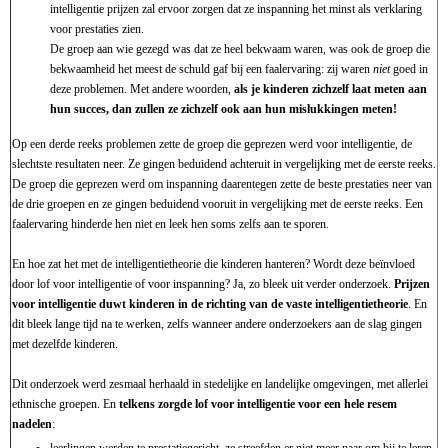
intelligentie prijzen zal ervoor zorgen dat ze inspanning het minst als verklaring
voor prestaties zien.
De groep aan wie gezegd was dat ze heel bekwaam waren, was ook de groep die
bekwaamheid het meest de schuld gaf bij een faalervaring: zij waren
niet
goed in
deze problemen. Met andere woorden,
als je kinderen zichzelf laat meten aan
hun succes, dan zullen ze zichzelf ook aan hun mislukkingen meten!
Op een derde reeks problemen zette de groep die geprezen werd voor intelligentie, de
slechtste resultaten neer. Ze gingen beduidend achteruit in vergelijking met de eerste reeks.
De groep die geprezen werd om inspanning daarentegen zette de beste prestaties neer van
de drie groepen en ze gingen beduidend vooruit in vergelijking met de eerste reeks. Een
faalervaring hinderde hen niet en leek hen soms zelfs aan te sporen.
En hoe zat het met de intelligentietheorie die kinderen hanteren? Wordt deze beïnvloed
door lof voor intelligentie of voor inspanning? Ja, zo bleek uit verder onderzoek.
Prijzen
voor intelligentie duwt kinderen in de richting van de vaste intelligentietheorie
. En
dit bleek lange tijd na te werken, zelfs wanneer andere onderzoekers aan de slag gingen
met dezelfde kinderen.
Dit onderzoek werd zesmaal herhaald in stedelijke en landelijke omgevingen, met allerlei
ethnische groepen. En
telkens zorgde lof voor intelligentie voor een hele resem
nadelen
:
leerlingen werden te prestatiegericht, ze streefden er niet meer naar om bij te leren