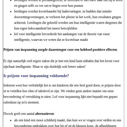
en gingen zelfs zo ver om te liegen over hun punten
leerlingen werden kwetsbaarder bij faalervaringen: ze hadden dan minder
doorzettingsvermogen, ze verloren het plezier in het werk, hun resultaten gingen
achteruit. Leerlingen die geloofd werden om hun intelligentie waren diegenen die
hun eigen bekwaamheid het meest betwijfelden.
lof voor intelligentie bevorderde het aanhangen van de theorie van vaste
intelligentie, waarvan we weten dat ze kwetsbaar maakt
Prijzen van inspanning zorgde daarentegen voor een heleboel positieve effecten
.
Er zijn natuurlijk veel ergere zaken die je met een kind kunt uithalen dan het loven voor
zijn/haar intelligentie. Maar er zijn duidelijk ook betere zaken!
Is prijzen voor inspanning voldoende?
Iedereen weet hoe verleidelijk het is om kinderen die iets heel goed doen, te prijzen door
ze te vertellen hoe slim of talentvol ze zijn. We vinden geen andere manier om onze
bewondering of verrukking te uiten. Lof voor inspanning lijkt niet bepaald een gepast
substituut op zo'n moment.
Dweck geeft een aantal
alternatieven
:
als een kind een mooi schilderij maakt, dan kun we er vragen over stellen en ons
bewondering uitdrukken over hoe hij of zij de kleuren koos, de afbeeldingen