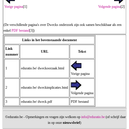
Vorige pagina
[1]
Volgende pagina
[2]
(De verschillende pagina's over Dwecks onderzoek zijn ook samen beschikbaar als een
enkel
PDF bestand
[3])
Links in het bovenstaande document
Link
URL
Tekst
nummer
1
eduratio.be/ dweckoorzaak.html
Vorige pagina
2
eduratio.be/ dweckimplicaties.html
Volgende pagina
3
eduratio.be/ dweck.pdf
PDF bestand
©eduratio.be - Opmerkingen en vragen zijn welkom op
info@eduratio.be
(of schrijf daar
in op onze
nieuwsbrief
)