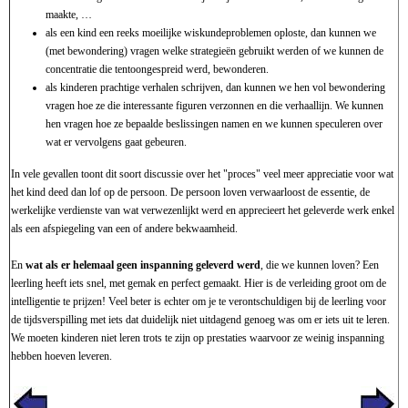
maakte, …
als een kind een reeks moeilijke wiskundeproblemen oploste, dan kunnen we
(met bewondering) vragen welke strategieën gebruikt werden of we kunnen de
concentratie die tentoongespreid werd, bewonderen.
als kinderen prachtige verhalen schrijven, dan kunnen we hen vol bewondering
vragen hoe ze die interessante figuren verzonnen en die verhaallijn. We kunnen
hen vragen hoe ze bepaalde beslissingen namen en we kunnen speculeren over
wat er vervolgens gaat gebeuren.
In vele gevallen toont dit soort discussie over het "proces" veel meer appreciatie voor wat
het kind deed dan lof op de persoon. De persoon loven verwaarloost de essentie, de
werkelijke verdienste van wat verwezenlijkt werd en apprecieert het geleverde werk enkel
als een afspiegeling van een of andere bekwaamheid.
En
wat als er helemaal geen inspanning geleverd werd
, die we kunnen loven? Een
leerling heeft iets snel, met gemak en perfect gemaakt. Hier is de verleiding groot om de
intelligentie te prijzen! Veel beter is echter om je te verontschuldigen bij de leerling voor
de tijdsverspilling met iets dat duidelijk niet uitdagend genoeg was om er iets uit te leren.
We moeten kinderen niet leren trots te zijn op prestaties waarvoor ze weinig inspanning
hebben hoeven leveren.